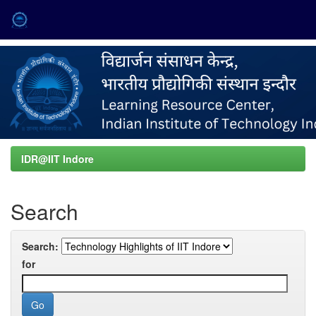
Skip
navigation
IDR@IIT Indore
Search
Search:
for