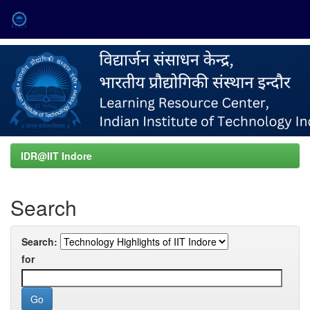
Skip
navigation
IDR@IIT Indore
Search
Search:
for