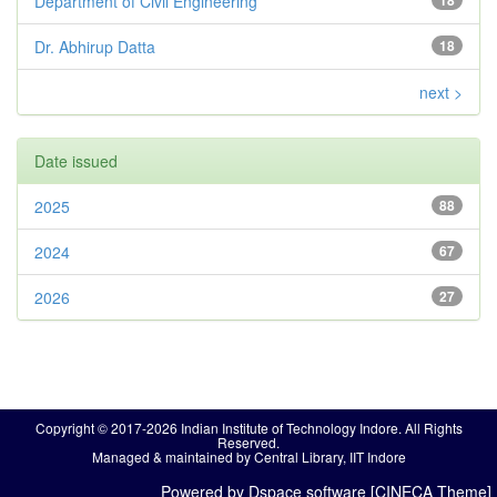
Department of Civil Engineering
18
Dr. Abhirup Datta
18
next >
Date issued
2025
88
2024
67
2026
27
Copyright © 2017-2026 Indian Institute of Technology Indore. All Rights
Reserved.
Managed & maintained by Central Library, IIT Indore
Powered by Dspace software [CINECA Theme]