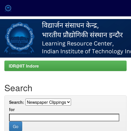
Skip
navigation
IDR@IIT Indore
Search
Search:
for