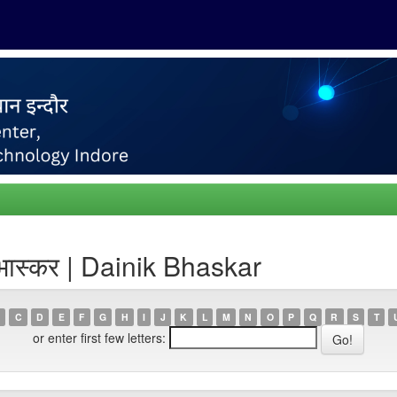
भास्कर | Dainik Bhaskar
C
D
E
F
G
H
I
J
K
L
M
N
O
P
Q
R
S
T
or enter first few letters: