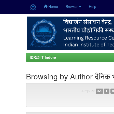
Home
Browse
Help
Skip
navigation
IDR@IIT Indore
Browsing by Author दैनिक 
Jump to:
0-9
A
B