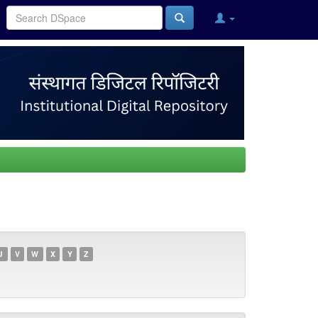
U
V
W
X
Y
Z