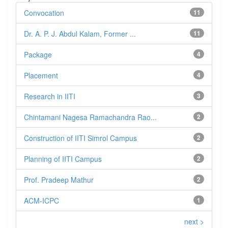
Convocation
11
Dr. A. P. J. Abdul Kalam, Former ...
11
Package
4
Placement
4
Research in IITI
3
Chintamani Nagesa Ramachandra Rao...
2
Construction of IITI Simrol Campus
2
Planning of IITI Campus
2
Prof. Pradeep Mathur
2
ACM-ICPC
1
next >