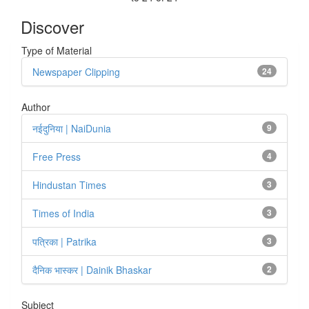
Discover
Type of Material
Newspaper Clipping
24
Author
नईदुनिया | NaiDunia
9
Free Press
4
Hindustan Times
3
Times of India
3
पत्रिका | Patrika
3
दैनिक भास्कर | Dainik Bhaskar
2
Subject