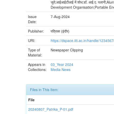
जूते;आईआईटीआई में शोध;डॉ. आई.ए. पलानी
Development Organisation;Portable Ene
Issue
7-Aug-2024
Date:
Publisher:
पत्रिका (इंदौर)
URI:
https://dspace.iiti.ac.in/handle/12345
Type of
Newspaper Clipping
Material:
Appears in
03_Year 2024
Collections:
Media News
Files in This Item:
File
20240807_Patrika_P-01.pdf