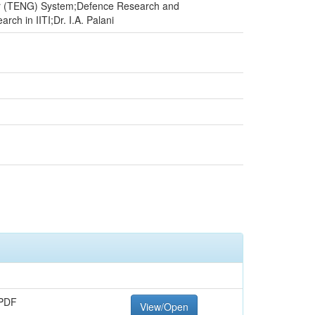
ator (TENG) System;Defence Research and
h in IITI;Dr. I.A. Palani
PDF
View/Open