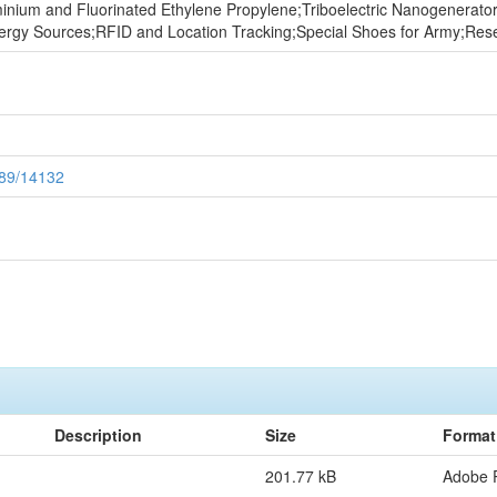
;Aluminium and Fluorinated Ethylene Propylene;Triboelectric Nanogener
rgy Sources;RFID and Location Tracking;Special Shoes for Army;Researc
6789/14132
Description
Size
Format
201.77 kB
Adobe 