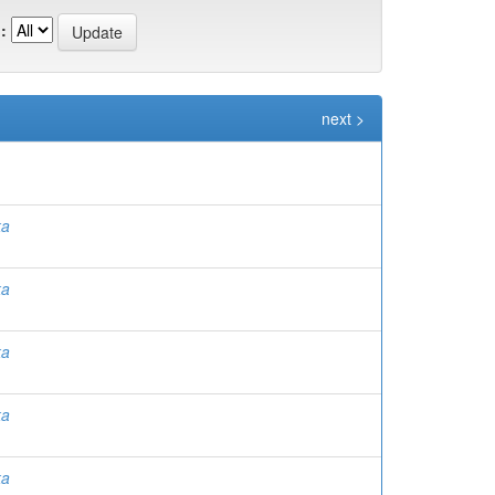
:
next >
ka
ka
ka
ka
ka