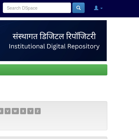
U
V
W
X
Y
Z