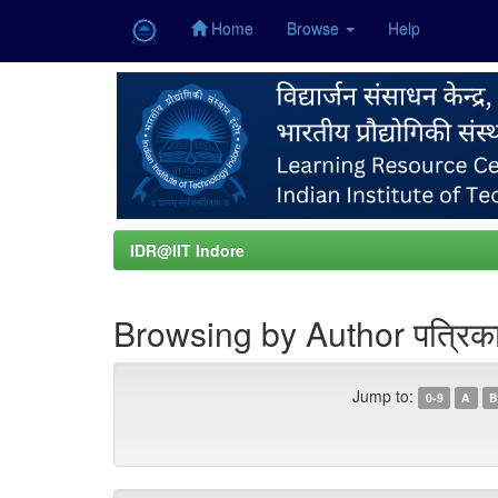
Home
Browse
Help
Skip
navigation
IDR@IIT Indore
Browsing by Author पत्रिका
Jump to:
0-9
A
B