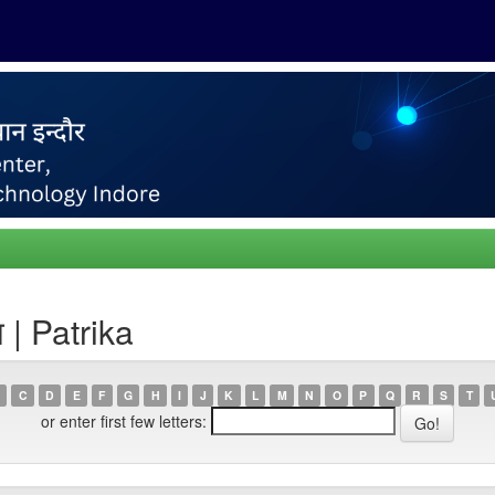
 | Patrika
C
D
E
F
G
H
I
J
K
L
M
N
O
P
Q
R
S
T
or enter first few letters: